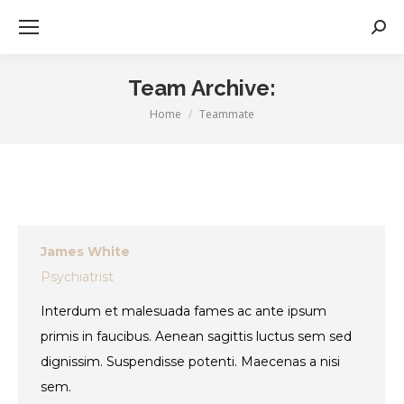
Zoek
Team Archive:
Home
Teammate
Je bent hier:
James White
Psychiatrist
Interdum et malesuada fames ac ante ipsum
primis in faucibus. Aenean sagittis luctus sem sed
dignissim. Suspendisse potenti. Maecenas a nisi
sem.