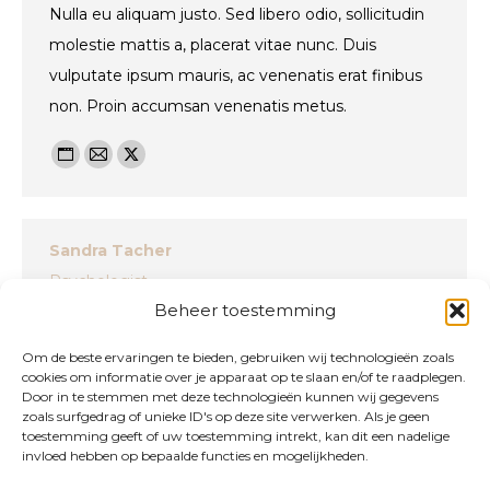
Nulla eu aliquam justo. Sed libero odio, sollicitudin
molestie mattis a, placerat vitae nunc. Duis
vulputate ipsum mauris, ac venenatis erat finibus
non. Proin accumsan venenatis metus.
Personal
E-
X
blog
mail
/
Sandra Tacher
website
Psychologist
Beheer toestemming
Nulla facilisi. Nullam ac enim dui. In eu dui eu
estibulum dolor arcu, vestibulum vel tincidunt nec,
Om de beste ervaringen te bieden, gebruiken wij technologieën zoals
cookies om informatie over je apparaat op te slaan en/of te raadplegen.
commodo nec odio. Etiam convallis leo ut tortor
Door in te stemmen met deze technologieën kunnen wij gegevens
ornare malesuada. Integer urna velit, commodo id
zoals surfgedrag of unieke ID's op deze site verwerken. Als je geen
toestemming geeft of uw toestemming intrekt, kan dit een nadelige
nulla et, ultrices convallis orci.
invloed hebben op bepaalde functies en mogelijkheden.