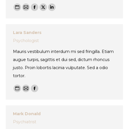
Personal
E-
Facebook
X
Linkedin
blog
mail
/
Lara Sanders
website
Psychologist
Mauris vestibulum interdum mi sed fringilla. Etiam
augue turpis, sagittis et dui sed, dictum rhoncus
justo. Proin lobortis lacinia vulputate. Sed a odio
tortor.
Personal
E-
Facebook
blog
mail
/
Mark Donald
website
Psychiatrist