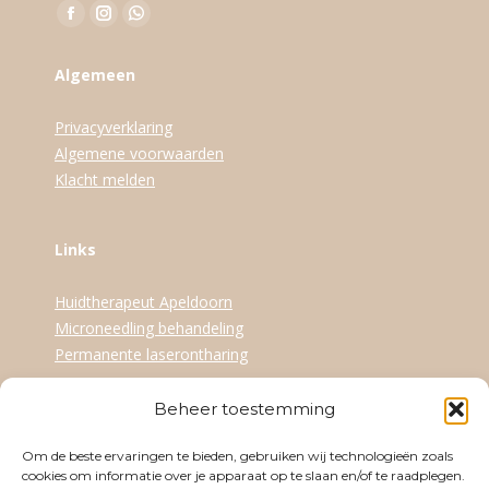
Vind ons op:
Facebook
Instagram
WhatsApp
page
page
page
Algemeen
opens
opens
opens
in
in
in
Privacyverklaring
new
new
new
Algemene voorwaarden
window
window
window
Klacht melden
Links
Huidtherapeut Apeldoorn
Microneedling behandeling
Permanente laserontharing
Beheer toestemming
Openingstijden
Om de beste ervaringen te bieden, gebruiken wij technologieën zoals
Dinsdag
09:30-17:30
cookies om informatie over je apparaat op te slaan en/of te raadplegen.