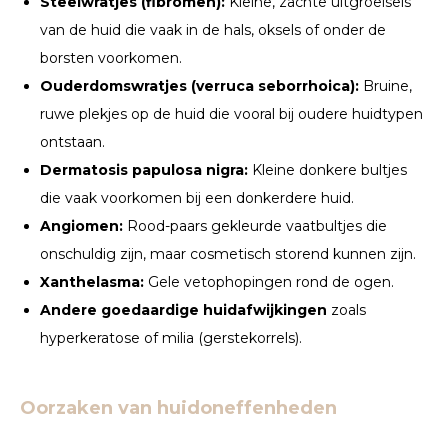
Steelwratjes (fibromen):
Kleine, zachte uitgroeisels
van de huid die vaak in de hals, oksels of onder de
borsten voorkomen.
Ouderdomswratjes (verruca seborrhoica):
Bruine,
ruwe plekjes op de huid die vooral bij oudere huidtypen
ontstaan.
Dermatosis papulosa nigra:
Kleine donkere bultjes
die vaak voorkomen bij een donkerdere huid.
Angiomen:
Rood-paars gekleurde vaatbultjes die
onschuldig zijn, maar cosmetisch storend kunnen zijn.
Xanthelasma:
Gele vetophopingen rond de ogen.
Andere goedaardige huidafwijkingen
zoals
hyperkeratose of milia (gerstekorrels).
Oorzaken van huidoneffenheden