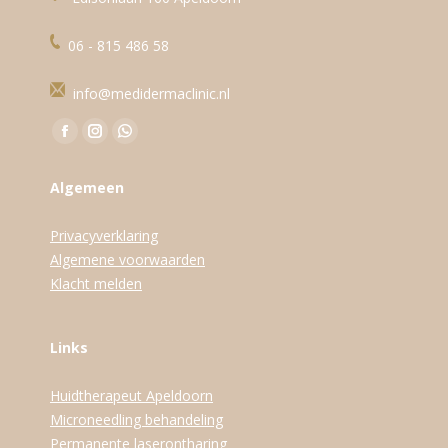
06 - 815 486 58
info@medidermaclinic.nl
Vind ons op:
Facebook
Instagram
WhatsApp
page
page
page
Algemeen
opens
opens
opens
in
in
in
Privacyverklaring
new
new
new
Algemene voorwaarden
window
window
window
Klacht melden
Links
Huidtherapeut Apeldoorn
Microneedling behandeling
Permanente laserontharing