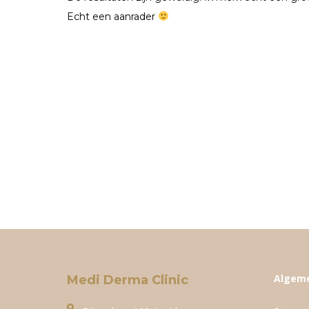
Echt een aanrader
Algem
Medi Derma Clinic