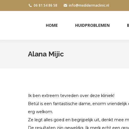
06 81 54 86 58
info@medidermaclinic.nl
HOME
HUIDPROBLEMEN
HOME
HUIDPROBLEMEN
Alana Mijic
Ik ben extreem tevreden over deze kliniek!
Betül is een fantastische dame, enorm vriendelijk 
erg welkom.
Ze legt alles goed en begrijpelijk uit, denkt mee met
De resultaten zijn geweldig. Ik merk echt een groo