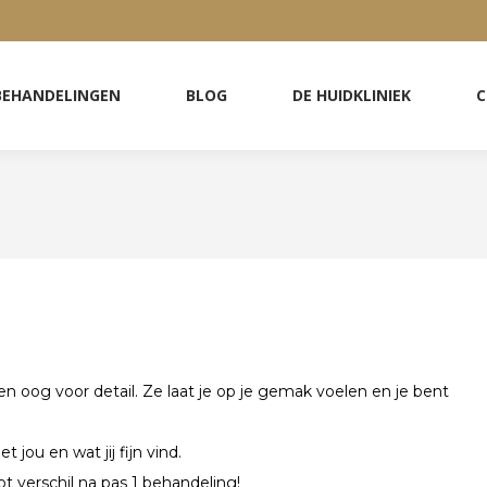
BEHANDELINGEN
BLOG
DE HUIDKLINIEK
C
BEHANDELINGEN
BLOG
DE HUIDKLINIEK
C
en oog voor detail. Ze laat je op je gemak voelen en je bent
 jou en wat jij fijn vind.
t verschil na pas 1 behandeling!