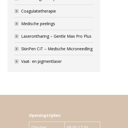
Coagulatietherapie
Medische peelings
Laserontharing – Gentle Max Pro Plus
SkinPen CIT – Medische Microneedling
Vaat- en pigmentlaser
Openingstijden
Dinsdag
09:30-17:30