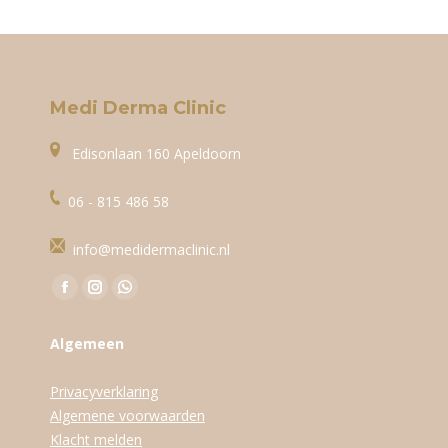
Medi Derma Clinic
Edisonlaan 160 Apeldoorn
06 - 815 486 58
info@medidermaclinic.nl
Vind ons op:
Facebook
Instagram
WhatsApp
page
page
page
Algemeen
opens
opens
opens
in
in
in
Privacyverklaring
new
new
new
Algemene voorwaarden
window
window
window
Klacht melden