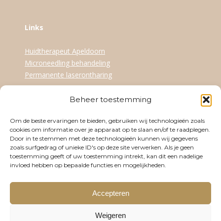
Links
Huidtherapeut Apeldoorn
Microneedling behandeling
Permanente laserontharing
Beheer toestemming
Openingstijden
Om de beste ervaringen te bieden, gebruiken wij technologieën zoals
Dinsdag
09:30-17:30
cookies om informatie over je apparaat op te slaan en/of te raadplegen.
Door in te stemmen met deze technologieën kunnen wij gegevens
Woensdag
12:30-21:00
zoals surfgedrag of unieke ID's op deze site verwerken. Als je geen
toestemming geeft of uw toestemming intrekt, kan dit een nadelige
Donderdag
09:30-17:30
invloed hebben op bepaalde functies en mogelijkheden.
Vrijdag
09:30-17:30
Accepteren
Zaterdag
Op afspraak
Weigeren