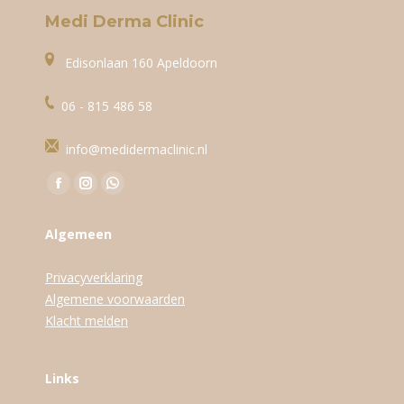
Medi Derma Clinic
Edisonlaan 160 Apeldoorn
06 - 815 486 58
info@medidermaclinic.nl
Vind ons op:
Facebook
Instagram
WhatsApp
page
page
page
Algemeen
opens
opens
opens
in
in
in
Privacyverklaring
new
new
new
Algemene voorwaarden
window
window
window
Klacht melden
Links