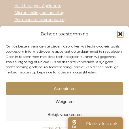
Huidtherapeut Apeldoorn
Microneedling behandeling
Permanente laserontharing
Beheer toestemming
Openingstijden
Om de beste ervaringen te bieden, gebruiken wij technologieën zoals
Dinsdag
09:30-17:30
cookies om informatie over je apparaat op te slaan en/of te raadplegen.
Door in te stemmen met deze technologieën kunnen wij gegevens
Woensdag
12:30-21:00
zoals surfgedrag of unieke ID's op deze site verwerken. Als je geen
toestemming geeft of uw toestemming intrekt, kan dit een nadelige
Donderdag
09:30-17:30
invloed hebben op bepaalde functies en mogelijkheden.
Vrijdag
09:30-17:30
Accepteren
Zaterdag
Op afspraak
Weigeren
Bekijk voorkeuren
© Media Derma Clinic 2023. All rights reserved.
Cookie Policy
Cookie Policy