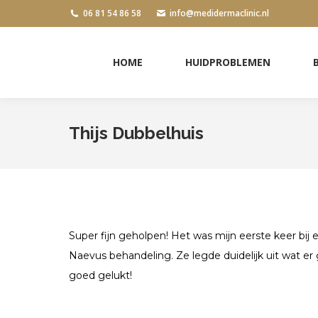
06 81 54 86 58
info@medidermaclinic.nl
HOME
HUIDPROBLEMEN
HOME
HUIDPROBLEMEN
Thijs Dubbelhuis
Super fijn geholpen! Het was mijn eerste keer bij
Naevus behandeling. Ze legde duidelijk uit wat e
goed gelukt!