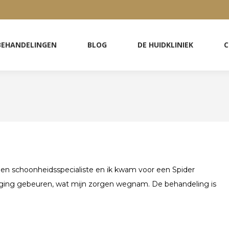
BEHANDELINGEN
BLOG
DE HUIDKLINIEK
C
BEHANDELINGEN
BLOG
DE HUIDKLINIEK
C
 een schoonheidsspecialiste en ik kwam voor een Spider
r ging gebeuren, wat mijn zorgen wegnam. De behandeling is