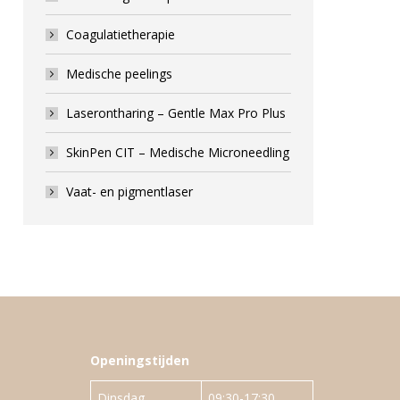
Coagulatietherapie
Medische peelings
Laserontharing – Gentle Max Pro Plus
SkinPen CIT – Medische Microneedling
Vaat- en pigmentlaser
Openingstijden
Dinsdag
09:30-17:30