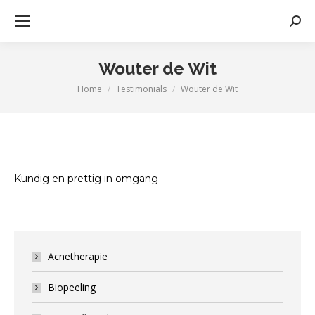
Zoek
Wouter de Wit
Home
Testimonials
Wouter de Wit
Je bent hier:
Kundig en prettig in omgang
Acnetherapie
Biopeeling