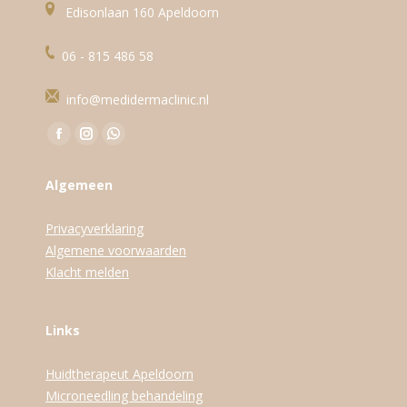
Edisonlaan 160 Apeldoorn
06 - 815 486 58
info@medidermaclinic.nl
Vind ons op:
Facebook
Instagram
WhatsApp
page
page
page
Algemeen
opens
opens
opens
in
in
in
Privacyverklaring
new
new
new
Algemene voorwaarden
window
window
window
Klacht melden
Links
Huidtherapeut Apeldoorn
Microneedling behandeling