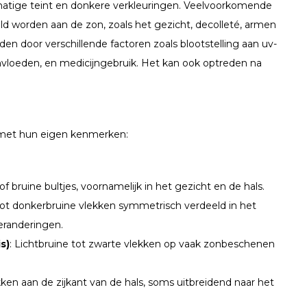
matige teint en donkere verkleuringen. Veelvoorkomende
eld worden aan de zon, zoals het gezicht, decolleté, armen
n door verschillende factoren zoals blootstelling aan uv-
 invloeden, en medicijngebruik. Het kan ook optreden na
k met hun eigen kenmerken:
of bruine bultjes, voornamelijk in het gezicht en de hals.
 tot donkerbruine vlekken symmetrisch verdeeld in het
eranderingen.
s)
: Lichtbruine tot zwarte vlekken op vaak zonbeschenen
ken aan de zijkant van de hals, soms uitbreidend naar het