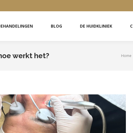
BEHANDELINGEN
BLOG
DE HUIDKLINIEK
C
BEHANDELINGEN
BLOG
DE HUIDKLINIEK
C
hoe werkt het?
Home
Je ben