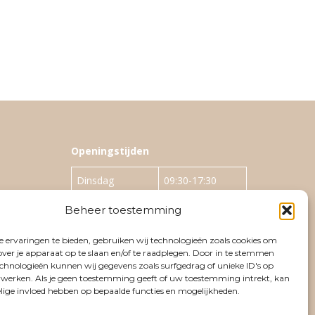
Openingstijden
Dinsdag
09:30-17:30
Woensdag
12:30-21:00
Beheer toestemming
Donderdag
09:30-17:30
 ervaringen te bieden, gebruiken wij technologieën zoals cookies om
over je apparaat op te slaan en/of te raadplegen. Door in te stemmen
Vrijdag
09:30-17:30
chnologieën kunnen wij gegevens zoals surfgedrag of unieke ID's op
erwerken. Als je geen toestemming geeft of uw toestemming intrekt, kan
Zaterdag
Op afspraak
elige invloed hebben op bepaalde functies en mogelijkheden.