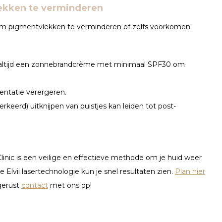
lekken te verminderen
en om pigmentvlekken te verminderen of zelfs voorkomen:
 altijd een zonnebrandcrème met minimaal SPF30 om
entatie verergeren.
erkeerd) uitknijpen van puistjes kan leiden tot post-
inic is een veilige en effectieve methode om je huid weer
Elvii lasertechnologie kun je snel resultaten zien.
Plan hier
gerust
contact
met ons op!