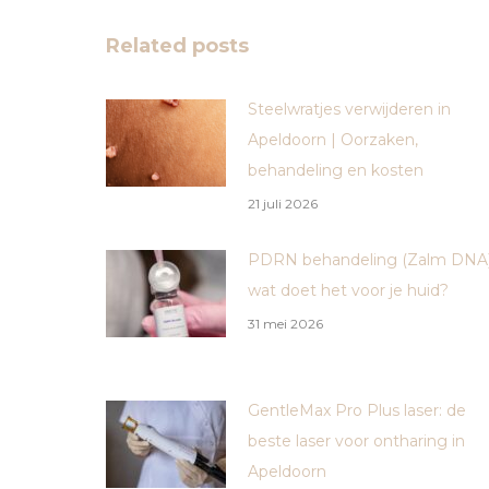
Related posts
Steelwratjes verwijderen in
Apeldoorn | Oorzaken,
behandeling en kosten
21 juli 2026
PDRN behandeling (Zalm DNA)
wat doet het voor je huid?
31 mei 2026
GentleMax Pro Plus laser: de
beste laser voor ontharing in
Apeldoorn