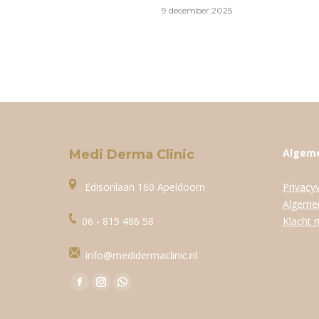
9 december 2025
Algem
Medi Derma Clinic
Edisonlaan 160 Apeldoorn
Privacyv
Algeme
06 - 815 486 58
Klacht 
info@medidermaclinic.nl
Vind ons op:
Facebook
Instagram
WhatsApp
page
page
page