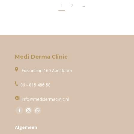
1
2
→
Medi Derma Clinic
Edisonlaan 160 Apeldoorn
06 - 815 486 58
info@medidermaclinic.nl
Vind ons op:
Facebook
Instagram
WhatsApp
page
page
page
Algemeen
opens
opens
opens