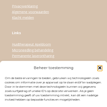
in
in
in
Privacyverklaring
new
new
new
Algemene voorwaarden
window
window
window
Klacht melden
Links
Huidtherapeut Apeldoorn
Microneedling behandeling
Permanente laserontharing
Beheer toestemming
Openingstijden
Om de beste ervaringen te bieden, gebruiken wij technologieën zoals
Dinsdag
09:30-17:30
cookies om informatie over je apparaat op te slaan en/of te raadplegen.
Door in te stemmen met deze technologieën kunnen wij gegevens
Woensdag
12:30-21:00
zoals surfgedrag of unieke ID's op deze site verwerken. Als je geen
toestemming geeft of uw toestemming intrekt, kan dit een nadelige
Donderdag
09:30-17:30
invloed hebben op bepaalde functies en mogelijkheden.