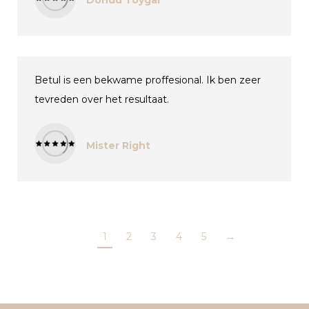
Betul is een bekwame proffesional. Ik ben zeer
tevreden over het resultaat.
Mister Right
1
2
3
4
5
→