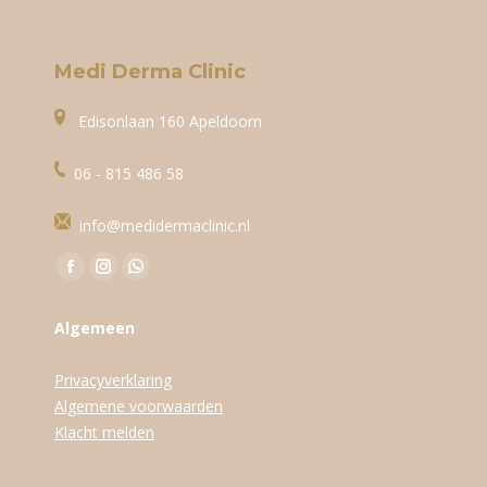
Medi Derma Clinic
Edisonlaan 160 Apeldoorn
06 - 815 486 58
info@medidermaclinic.nl
Vind ons op:
Facebook
Instagram
WhatsApp
page
page
page
Algemeen
opens
opens
opens
in
in
in
Privacyverklaring
new
new
new
Algemene voorwaarden
window
window
window
Klacht melden