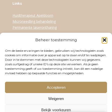
Links
Huidtherapeut Apeldoorn
Microneedling behandeling
Permanente laserontharing
Beheer toestemming
Openingstijden
Om de beste ervaringen te bieden, gebruiken wij technologieën zoals
Dinsdag
09:30-17:30
cookies om informatie over je apparaat op te slaan en/of te raadplegen.
Door in te stemmen met deze technologieën kunnen wij gegevens
Woensdag
12:30-21:00
zoals surfgedrag of unieke ID's op deze site verwerken. Als je geen
toestemming geeft of uw toestemming intrekt, kan dit een nadelige
Donderdag
09:30-17:30
invloed hebben op bepaalde functies en mogelijkheden.
Vrijdag
09:30-17:30
Accepteren
Zaterdag
Op afspraak
Weigeren
Bekijk voorkeuren