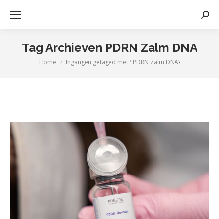
Zoek
Tag Archieven
PDRN Zalm DNA
Home
Ingangen getaged met \ PDRN Zalm DNA\
Je bent hier: