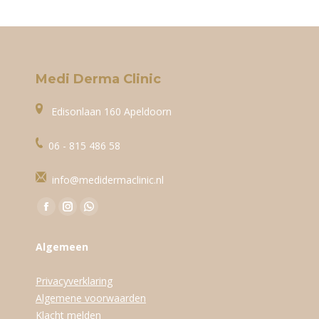
Medi Derma Clinic
Edisonlaan 160 Apeldoorn
06 - 815 486 58
info@medidermaclinic.nl
Vind ons op:
Facebook
Instagram
WhatsApp
page
page
page
Algemeen
opens
opens
opens
in
in
in
Privacyverklaring
new
new
new
Algemene voorwaarden
window
window
window
Klacht melden