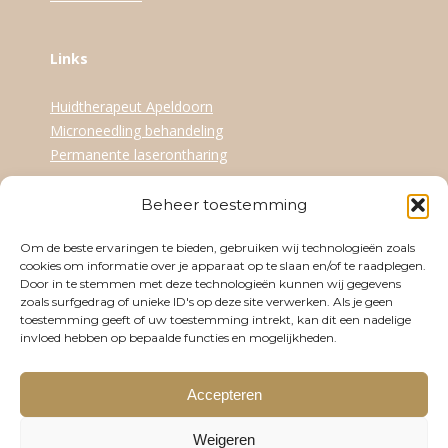
Links
Huidtherapeut Apeldoorn
Microneedling behandeling
Permanente laserontharing
Beheer toestemming
Openingstijden
Om de beste ervaringen te bieden, gebruiken wij technologieën zoals
Dinsdag
09:30-17:30
cookies om informatie over je apparaat op te slaan en/of te raadplegen.
Door in te stemmen met deze technologieën kunnen wij gegevens
Woensdag
12:30-21:00
zoals surfgedrag of unieke ID's op deze site verwerken. Als je geen
toestemming geeft of uw toestemming intrekt, kan dit een nadelige
Donderdag
09:30-17:30
invloed hebben op bepaalde functies en mogelijkheden.
Vrijdag
09:30-17:30
Accepteren
Zaterdag
Op afspraak
Weigeren